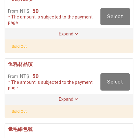
50
NT$
From
Select
* The amount is subjected to the payment
page.
Expand
Sold Out
🔩耗材品項
50
NT$
From
Select
* The amount is subjected to the payment
page.
Expand
Sold Out
🧶毛線色號