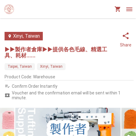
Xinyi, Taiwan
Share
▶️▶️製作者倉庫▶️▶️提供各色毛線、精選工
具、耗材......
Taipei, Taiwan
Xinyi, Taiwan
Product Code
:
Warehouse
Confirm Order Instantly
Voucher and the confirmation email will be sent within 1
minute.