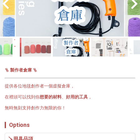
🪜 
製作者倉庫
 🪜
提供各位地毯創作者一個虛擬倉庫，
在裡頭可以找到你
想要的材料
、
好用的工具
，
無時無刻支持創作力無限的你！
Options
🪛用具品項