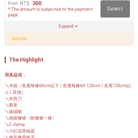
300
NT$
From
Select
* The amount is subjected to the payment
page.
Expand
Sold Out
The Highlight
用具品項：
🪛木框（長寬每條60cm以下 / 長寬每條60-120cm / 長寬120cm以
上 / 其他）

🪛布剪刀

🪛戳筆

🪛簇絨槍

🪛熱熔膠槍（附膠條一條）

🪛C clamp

🪛小紅花穿線器

🪛修毛專用推子