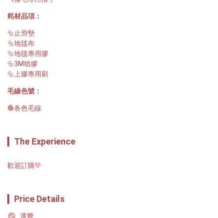
耗材品項：
🔩止滑墊

🔩地毯布

🔩地毯專用膠

🔩3M噴膠

🔩上膠專用刷
毛線色號：
🧶各色毛線
The Experience
歡迎訂購💛
Price Details
運費