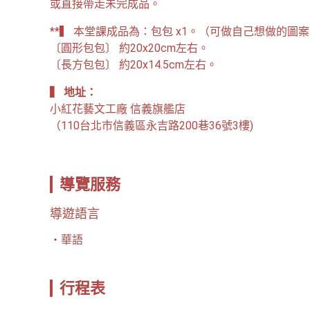
或直接帶走未完成品。
**▍ 本堂課成品為：包包 x1。（可做自己想做的圖案
〔圓形包包〕 約20x20cm左右。

〔長方包包〕 約20x14.5cm左右。
▍ 地址：
小紅花藝文工廠 信義旗艦店

（110台北市信義區永吉路200巷36號3樓)
導覽服務
導遊語言
華語
行程表