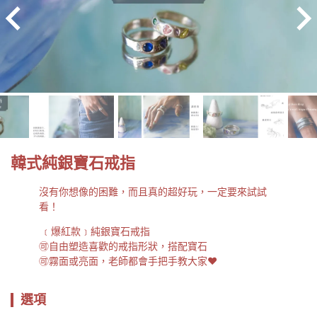
韓式純銀寶石戒指
沒有你想像的困難，而且真的超好玩，一定要來試試
看！
 ﹝爆紅款﹞純銀寶石戒指

🉑自由塑造喜歡的戒指形狀，搭配寶石

🉑霧面或亮面，老師都會手把手教大家❤️
選項