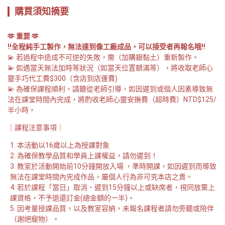
購買須知摘要
🫶 重要 🫶
‼️全程純手工製作，無法達到像工廠成品，可以接受者再報名哦‼️
💫 若過程中造成不可逆的失敗，需（加購銀黏土）重新製作。 

💫 如遇當天無法加時等狀況（如當天位置額滿等），將收取老師心
靈手巧代工費$300（含店到店運費)

💫 為確保課程順利，請聽從老師引導，如因遲到或個人因素導致無
法在課堂時間內完成，將酌收老師心靈安撫費（超時費）NTD$125/
半小時。
｜課程注意事項｜
本活動以16歲以上為授課對象
為確保教學品質和學員上課權益，請勿遲到！ 
教室於活動開始前10分鐘開放入場 ，準時開課，如因遲到而導致
無法在課堂時間內完成作品，屬個人行為非可究本店之責。
若於課程「當日」取消、遲到15分鐘以上或缺席者，視同放棄上
課資格，不予退還訂金(總金額的一半)。
因考量授課品質，以及教室容納，未報名課程者請勿旁聽或陪伴
（謝絕寵物）。