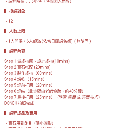
課程時長：3.5小時（時間因人而異）
▍ 授課對象
12+
▍ 人數上限
1人開課，6人額滿 (依當日開課名額)  ( 無陪同 )
▍ 課程內容
Step 1 量戒指圍、設計戒指(10mins) 

Step 2 寶石搭配 (20mins) 

Step 3 製作戒指（80mins）

Step 4 烘乾（15mins）

Step 5 燒前打磨（20mins）

Step 6 燒結（此步驟由老師協助，約40分鐘）

Step 7 最後打磨（25mins）（學習 
霧面
 或 
亮面
 技巧）

DONE !! 拍照完成！！！
▍ 課程成品及費用
寶石用到飽 !! （限小圓形）