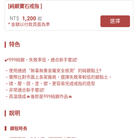
[純銀寶石戒指 ]
1,200
NT$
起
選擇
* 金額以付款頁面為準
特色
✔️999純銀，失敗率低，適合新手嘗試! 
使用通過〝無毒無重金屬安全檢測〞的純銀黏土!!
實際比對市面上各家廠商，選擇失敗率較低的銀黏土。
揉、壓、捏、塗、塑，更容易完成戒指的造型
非常適合新手嘗試! 
高溫燒成🔥後即是999純銀作品🔥
說明
▍ 課程時長