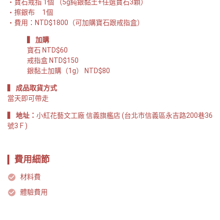
寶石戒指 1個 （5g純銀黏土+任選寶石3顆）
擦銀布     1個
費用：NTD$1800（可加購寶石跟戒指盒）
▍ 加購
寶石 NTD$60

戒指盒 NTD$150

銀黏土加購（1g） NTD$80
▍ 成品取貨方式
當天即可帶走
▍ 地址：
小紅花藝文工廠 信義旗艦店 (台北市信義區永吉路200巷36
號3Ｆ)
費用細節
材料費
體驗費用