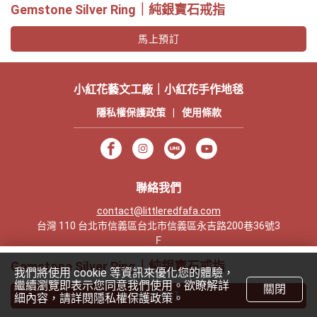
Gemstone Silver Ring｜純銀寶石戒指
馬上預訂
小紅花藝文工廠｜小紅花手作地毯
隱私權保護政策
|
使用條款
聯絡我們
contact@littleredfafa.com
台灣 110 台北市信義區台北市信義區永吉路200巷36號3
Ｆ
+886 2 7755 3671
Gemstone Silver Ring｜純銀寶石戒指
我們將使用 cookie 等資訊來優化您的體驗，
繼續瀏覽即表示您同意我們使用。欲瞭解詳
Powered by Rezio
關閉
馬上預訂
細內容，請詳閱隱私權保護政策。
建議使用 Chrome、Edge 或 Safari，以獲得最佳瀏覽效果