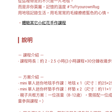
從這裡帶走的不只是一片地毯，

而是非你莫屬，記憶的溫度 #TuftyourownRug
用地毯記錄生活，用毛茸茸的毛線療癒藍色的心情。
體驗其它小紅花手作課程
說明
－ 課程介紹 －

－ 方案介紹 －

∙ mini 單人迷你地毯手作課：地毯 x 1（尺寸：約25×25
∙ mini 單人迷你杯墊手作課：杯墊 x 2（尺寸：約11×
∙ 親子共框方案：一位孩童（8-12歲），需搭配