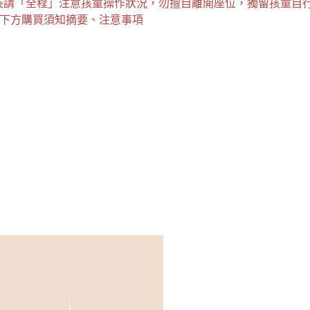
長請「全程」注意孩童操作狀況，勿擅自離開座位，獨留孩童自行
閱讀下方購買須知摘要、注意事項