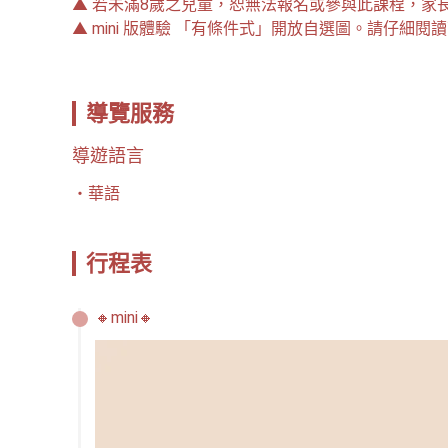
▲ 若未滿8歲之兒童，恕無法報名或參與此課程，家
▲ mini 版體驗 「有條件式」開放自選圖。請仔細
導覽服務
導遊語言
華語
行程表
🔸mini🔸