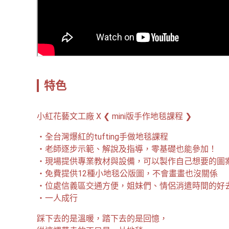
特色
小紅花藝文工廠 X ❮ mini版手作地毯課程 ❯  
・全台灣爆紅的tufting手做地毯課程
・老師逐步示範、解說及指導，零基礎也能參加！
・現場提供專業教材與設備，可以製作自己想要的圖
・免費提供12種小地毯公版圖，不會畫畫也沒關係
・位處信義區交通方便，姐妹們、情侶消遣時間的好
・一人成行
踩下去的是溫暖，踏下去的是回憶，